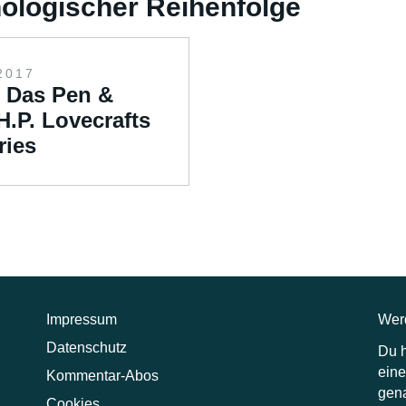
onologischer Reihenfolge
2017
– Das Pen &
H.P. Lovecrafts
ries
Impressum
Werd
Datenschutz
Du 
eine
Kommentar-Abos
gena
Cookies