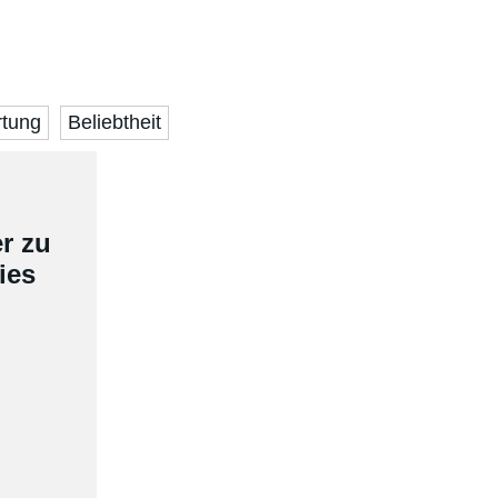
tung
Beliebtheit
r zu
ies