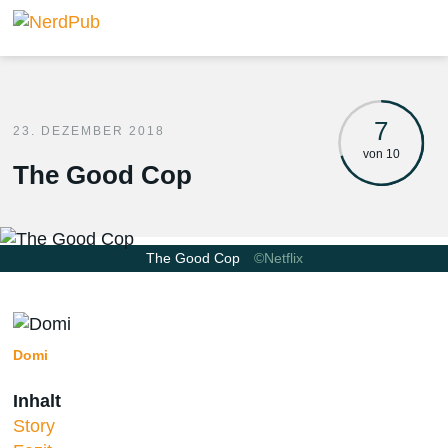
7
23. DEZEMBER 2018
von 10
The Good Cop
The Good Cop
©Netflix
Domi
Inhalt
Story