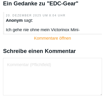
Ein Gedanke zu "
EDC-Gear
"
20. DEZEMBER 2025 UM 8:04 UHR
Anonym
sagt:
Ich gehe nie ohne mein Victorinox Mini-
Tadchenmesser aus dem Haus und nie ohne ein
großes, gefaltetes, weißes Stofftaschentuch. Es
dient nicht nur als Support bei meinem schlimmen
Schreibe einen Kommentar
Heuschnupfen, sondern auch als Not-Serviette,
Schweißtuch oder Verband, bei
Handverletzungen.
Antworten