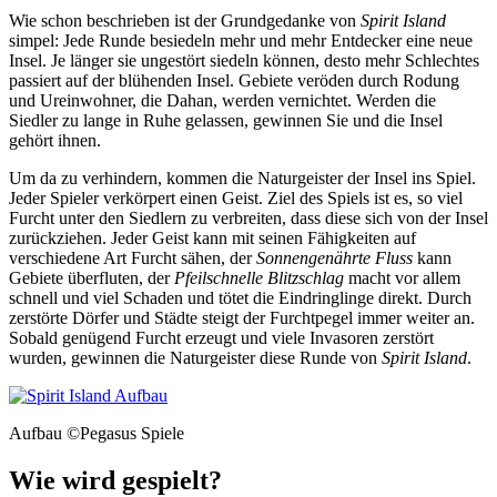
Wie schon beschrieben ist der Grundgedanke von
Spirit Island
simpel: Jede Runde besiedeln mehr und mehr Entdecker eine neue
Insel. Je länger sie ungestört siedeln können, desto mehr Schlechtes
passiert auf der blühenden Insel. Gebiete veröden durch Rodung
und Ureinwohner, die Dahan, werden vernichtet. Werden die
Siedler zu lange in Ruhe gelassen, gewinnen Sie und die Insel
gehört ihnen.
Um da zu verhindern, kommen die Naturgeister der Insel ins Spiel.
Jeder Spieler verkörpert einen Geist. Ziel des Spiels ist es, so viel
Furcht unter den Siedlern zu verbreiten, dass diese sich von der Insel
zurückziehen. Jeder Geist kann mit seinen Fähigkeiten auf
verschiedene Art Furcht sähen, der
Sonnengenährte Fluss
kann
Gebiete überfluten, der
Pfeilschnelle Blitzschlag
macht vor allem
schnell und viel Schaden und tötet die Eindringlinge direkt. Durch
zerstörte Dörfer und Städte steigt der Furchtpegel immer weiter an.
Sobald genügend Furcht erzeugt und viele Invasoren zerstört
wurden, gewinnen die Naturgeister diese Runde von
Spirit Island
.
Aufbau
©Pegasus Spiele
Wie wird gespielt?