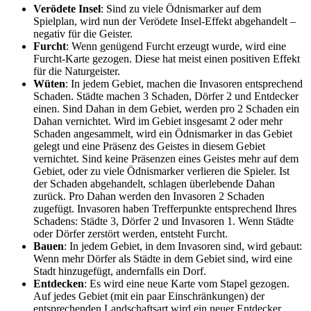
Verödete Insel
: Sind zu viele Ödnismarker auf dem
Spielplan, wird nun der Verödete Insel-Effekt abgehandelt –
negativ für die Geister.
Furcht
: Wenn genügend Furcht erzeugt wurde, wird eine
Furcht-Karte gezogen. Diese hat meist einen positiven Effekt
für die Naturgeister.
Wüten
: In jedem Gebiet, machen die Invasoren entsprechend
Schaden. Städte machen 3 Schaden, Dörfer 2 und Entdecker
einen. Sind Dahan in dem Gebiet, werden pro 2 Schaden ein
Dahan vernichtet. Wird im Gebiet insgesamt 2 oder mehr
Schaden angesammelt, wird ein Ödnismarker in das Gebiet
gelegt und eine Präsenz des Geistes in diesem Gebiet
vernichtet. Sind keine Präsenzen eines Geistes mehr auf dem
Gebiet, oder zu viele Ödnismarker verlieren die Spieler. Ist
der Schaden abgehandelt, schlagen überlebende Dahan
zurück. Pro Dahan werden den Invasoren 2 Schaden
zugefügt. Invasoren haben Trefferpunkte entsprechend Ihres
Schadens: Städte 3, Dörfer 2 und Invasoren 1. Wenn Städte
oder Dörfer zerstört werden, entsteht Furcht.
Bauen
: In jedem Gebiet, in dem Invasoren sind, wird gebaut:
Wenn mehr Dörfer als Städte in dem Gebiet sind, wird eine
Stadt hinzugefügt, andernfalls ein Dorf.
Entdecken
: Es wird eine neue Karte vom Stapel gezogen.
Auf jedes Gebiet (mit ein paar Einschränkungen) der
entsprechenden Landschaftsart wird ein neuer Entdecker