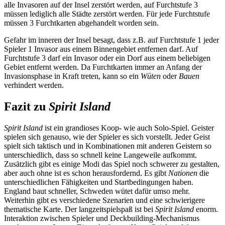
alle Invasoren auf der Insel zerstört werden, auf Furchtstufe 3
müssen lediglich alle Städte zerstört werden. Für jede Furchtstufe
müssen 3 Furchtkarten abgehandelt worden sein.
Gefahr im inneren der Insel besagt, dass z.B. auf Furchtstufe 1 jeder
Spieler 1 Invasor aus einem Binnengebiet entfernen darf. Auf
Furchtstufe 3 darf ein Invasor oder ein Dorf aus einem beliebigen
Gebiet entfernt werden. Da Furchtkarten immer an Anfang der
Invasionsphase in Kraft treten, kann so ein
Wüten
oder
Bauen
verhindert werden.
Fazit zu
Spirit Island
Spirit Island
ist ein grandioses Koop- wie auch Solo-Spiel. Geister
spielen sich genauso, wie der Spieler es sich vorstellt. Jeder Geist
spielt sich taktisch und in Kombinationen mit anderen Geistern so
unterschiedlich, dass so schnell keine Langeweile aufkommt.
Zusätzlich gibt es einige Modi das Spiel noch schwerer zu gestalten,
aber auch ohne ist es schon herausfordernd. Es gibt
Nationen
die
unterschiedlichen Fähigkeiten und Startbedingungen haben.
England baut schneller, Schweden wütet dafür umso mehr.
Weiterhin gibt es verschiedene Szenarien und eine schwierigere
thematische Karte. Der langzeitspielspaß ist bei
Spirit Island
enorm.
Interaktion zwischen Spieler und Deckbuilding-Mechanismus