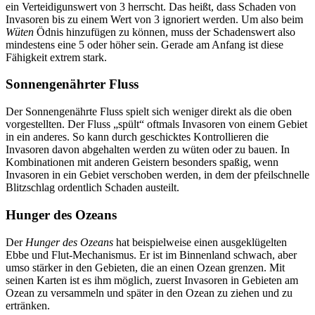
ein Verteidigunswert von 3 herrscht. Das heißt, dass Schaden von
Invasoren bis zu einem Wert von 3 ignoriert werden. Um also beim
Wüten
Ödnis hinzufügen zu können, muss der Schadenswert also
mindestens eine 5 oder höher sein. Gerade am Anfang ist diese
Fähigkeit extrem stark.
Sonnengenährter Fluss
Der Sonnengenährte Fluss spielt sich weniger direkt als die oben
vorgestellten. Der Fluss „spült“ oftmals Invasoren von einem Gebiet
in ein anderes. So kann durch geschicktes Kontrollieren die
Invasoren davon abgehalten werden zu wüten oder zu bauen. In
Kombinationen mit anderen Geistern besonders spaßig, wenn
Invasoren in ein Gebiet verschoben werden, in dem der pfeilschnelle
Blitzschlag ordentlich Schaden austeilt.
Hunger des Ozeans
Der
Hunger des Ozeans
hat beispielweise einen ausgeklügelten
Ebbe und Flut-Mechanismus. Er ist im Binnenland schwach, aber
umso stärker in den Gebieten, die an einen Ozean grenzen. Mit
seinen Karten ist es ihm möglich, zuerst Invasoren in Gebieten am
Ozean zu versammeln und später in den Ozean zu ziehen und zu
ertränken.