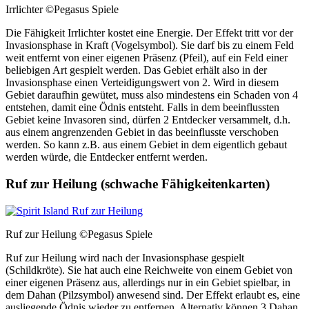
Irrlichter
©Pegasus Spiele
Die Fähigkeit Irrlichter kostet eine Energie. Der Effekt tritt vor der
Invasionsphase in Kraft (Vogelsymbol). Sie darf bis zu einem Feld
weit entfernt von einer eigenen Präsenz (Pfeil), auf ein Feld einer
beliebigen Art gespielt werden. Das Gebiet erhält also in der
Invasionsphase einen Verteidigungswert von 2. Wird in diesem
Gebiet daraufhin gewütet, muss also mindestens ein Schaden von 4
entstehen, damit eine Ödnis entsteht. Falls in dem beeinflussten
Gebiet keine Invasoren sind, dürfen 2 Entdecker versammelt, d.h.
aus einem angrenzenden Gebiet in das beeinflusste verschoben
werden. So kann z.B. aus einem Gebiet in dem eigentlich gebaut
werden würde, die Entdecker entfernt werden.
Ruf zur Heilung (schwache Fähigkeitenkarten)
Ruf zur Heilung
©Pegasus Spiele
Ruf zur Heilung wird nach der Invasionsphase gespielt
(Schildkröte). Sie hat auch eine Reichweite von einem Gebiet von
einer eigenen Präsenz aus, allerdings nur in ein Gebiet spielbar, in
dem Dahan (Pilzsymbol) anwesend sind. Der Effekt erlaubt es, eine
ausliegende Ödnis wieder zu entfernen. Alternativ können 3 Dahan