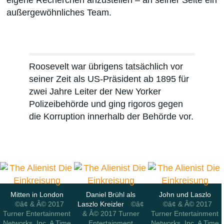
eigene Recherchen anzustellen – an seiner Seite ein
außergewöhnliches Team.
Roosevelt war übrigens tatsächlich vor
seiner Zeit als US-Präsident ab 1895 für
zwei Jahre Leiter der New Yorker
Polizeibehörde und ging rigoros gegen
die Korruption innerhalb der Behörde vor.
Mitten in London
Daniel Brühl als
John und Laszlo
©â¢ & Â© 2017
Laszlo Kreizler
©â¢
©â¢ & Â© 2017
Turner Entertainment
& Â© 2017 Turner
Turner Entertainment
Networks, Inc. A Time
Entertainment
Networks, Inc. A Time