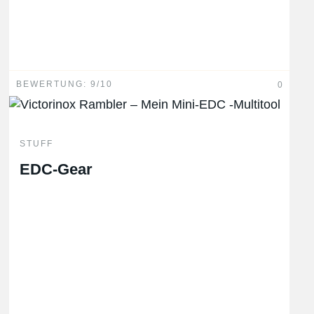
Es gelten unsere
Datenschutzbestimmungen
.
Hinweis: Kommentare mit einer URL werden
automatisiert gelöscht.
BEWERTUNG: 9/10
0
STUFF
EDC-Gear