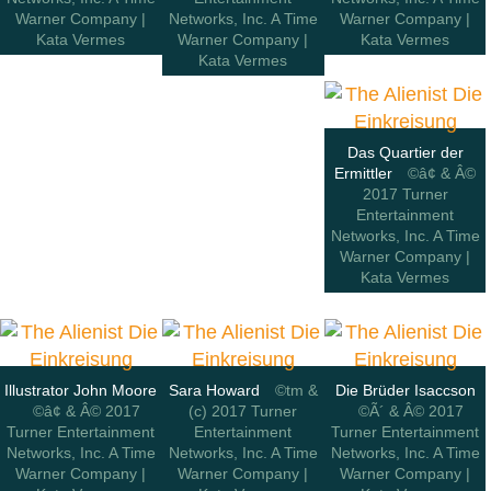
Warner Company |
Networks, Inc. A Time
Warner Company |
Kata Vermes
Warner Company |
Kata Vermes
Kata Vermes
Das Quartier der
Ermittler
©â¢ & Â©
2017 Turner
Entertainment
Networks, Inc. A Time
Warner Company |
Kata Vermes
Illustrator John Moore
Sara Howard
©tm &
Die Brüder Isaccson
©â¢ & Â© 2017
(c) 2017 Turner
©Ã´ & Â© 2017
Turner Entertainment
Entertainment
Turner Entertainment
Networks, Inc. A Time
Networks, Inc. A Time
Networks, Inc. A Time
Warner Company |
Warner Company |
Warner Company |