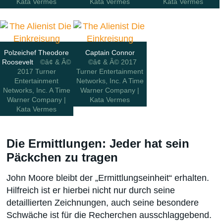
Kata Vermes
Kata Vermes
Kata Vermes
Polzeichef Theodore
Captain Connor
Roosevelt
©â¢ & Â©
©â¢ & Â© 2017
2017 Turner
Turner Entertainment
Entertainment
Networks, Inc. A Time
Networks, Inc. A Time
Warner Company |
Warner Company |
Kata Vermes
Kata Vermes
Die Ermittlungen: Jeder hat sein
Päckchen zu tragen
John Moore bleibt der „Ermittlungseinheit“ erhalten.
Hilfreich ist er hierbei nicht nur durch seine
detaillierten Zeichnungen, auch seine besondere
Schwäche ist für die Recherchen ausschlaggebend.